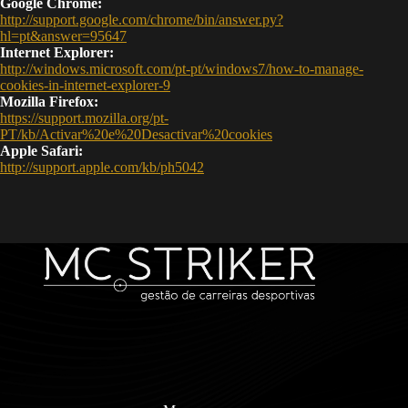
Google Chrome:
http://support.google.com/chrome/bin/answer.py?
hl=pt&answer=95647
Internet Explorer:
http://windows.microsoft.com/pt-pt/windows7/how-to-manage-
cookies-in-internet-explorer-9
Mozilla Firefox:
https://support.mozilla.org/pt-
PT/kb/Activar%20e%20Desactivar%20cookies
Apple Safari:
http://support.apple.com/kb/ph5042